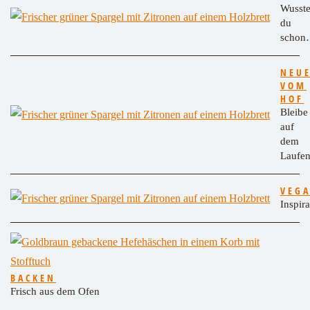
Wusste
du
scho
NEU
VOM
HOF
Bleibe
auf
dem
Laufe
VEG
Inspir
BACKEN
Frisch aus dem Ofen