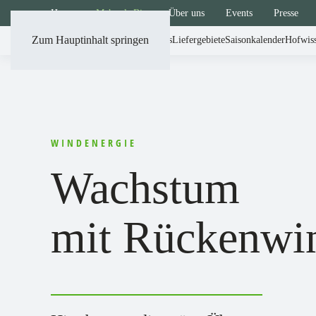
Home
Mehr als Bio
Über uns
Events
Presse
Zum Hauptinhalt springen
So funktioniert´s
Liefergebiete
Saisonkalender
Hofwis
Zum Shop
WINDENERGIE
Wachstum
mit Rückenwi