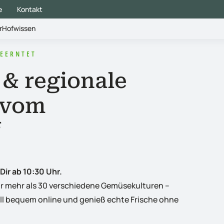
e
Kontakt
r
Hofwissen
GEERNTET
& regionale
 vom
f
Dir ab 10:30 Uhr.
r mehr als 30 verschiedene Gemüsekulturen –
ell bequem online und genieß echte Frische ohne