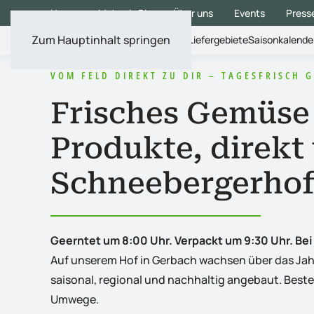
Home
Mehr als Bio
Über uns
Events
Press
Zum Hauptinhalt springen
So funktioniert´s
Liefergebiete
Saisonkalende
Zum Shop
VOM FELD DIREKT ZU DIR – TAGESFRISCH 
Frisches Gemüse 
Produkte, direkt
Schneebergerho
Geerntet um 8:00 Uhr. Verpackt um 9:30 Uhr. Bei 
Auf unserem Hof in Gerbach wachsen über das Jah
saisonal, regional und nachhaltig angebaut. Best
Umwege.