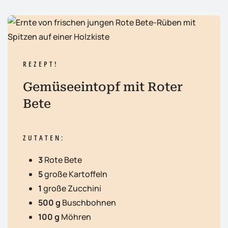
REZEPT!
Gemüseeintopf mit Roter
Bete
ZUTATEN:
3
Rote Bete
5
große Kartoffeln
1
große Zucchini
500 g
Buschbohnen
100 g
Möhren