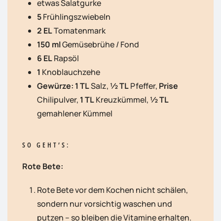
etwas Salatgurke
5
Frühlingszwiebeln
2 EL
Tomatenmark
150 ml
Gemüsebrühe / Fond
6 EL
Rapsöl
1
Knoblauchzehe
Gewürze:
1 TL
Salz,
½ TL
Pfeffer,
Prise
Chilipulver,
1 TL
Kreuzkümmel,
½ TL
gemahlener Kümmel
SO GEHT’S:
Rote Bete:
Rote Bete vor dem Kochen nicht schälen,
sondern nur vorsichtig waschen und
putzen – so bleiben die Vitamine erhalten.